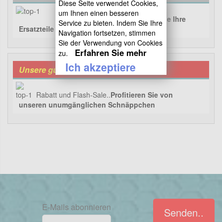
Diese Seite verwendet Cookies,
um Ihnen einen besseren
Unser Katalog in Bildern..
Finden Sie Ihre
Service zu bieten. Indem Sie Ihre
Ersatzteile mit 3 Klicks !
Navigation fortsetzen, stimmen
Sie der Verwendung von Cookies
Erfahren Sie mehr
zu.
Ich akzeptiere
Unsere guten Angebote
Rabatt und Flash-Sale..
Profitieren Sie von
unseren unumgänglichen Schnäppchen
E-Mails abonnieren
Senden..