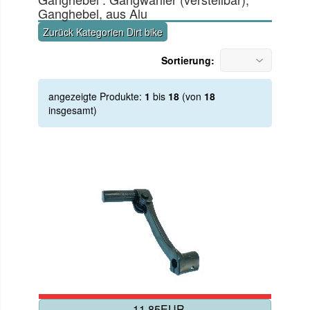
Ganghebel, aus Alu
Zurück Kategorien Dirt bike
Sortierung:
angezeigte Produkte:
1
bis
18
(von
18
insgesamt)
11.85EUR