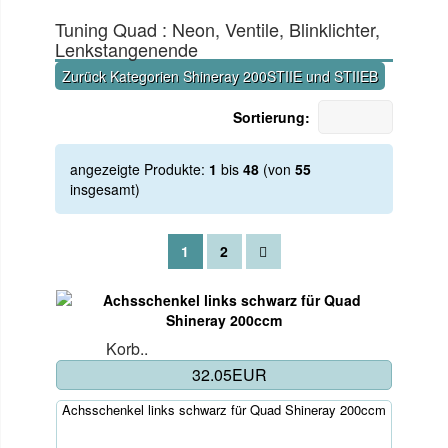
Tuning Quad : Neon, Ventile, Blinklichter,
Lenkstangenende
Zurück Kategorien Shineray 200STIIE und STIIEB
Sortierung:
angezeigte Produkte:
1
bis
48
(von
55
insgesamt)
1
2
Korb..
32.05EUR
Achsschenkel links schwarz für Quad Shineray 200ccm