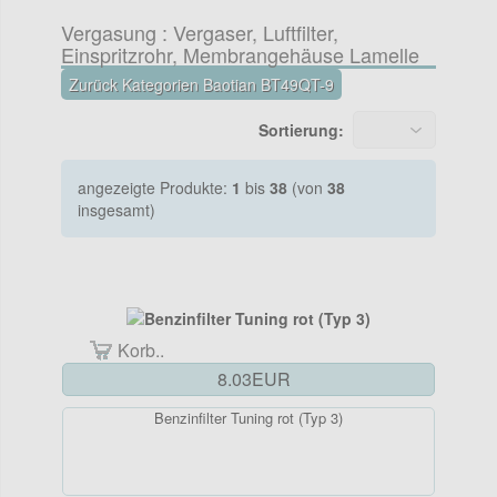
Vergasung : Vergaser, Luftfilter,
Einspritzrohr, Membrangehäuse Lamelle
Zurück Kategorien Baotian BT49QT-9
Sortierung:
angezeigte Produkte:
1
bis
38
(von
38
insgesamt)
Korb..
8.03EUR
Benzinfilter Tuning rot (Typ 3)