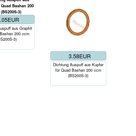
5.05EUR
b..
uspuff aus Graphit
 Bashan 200 ccm
BS200S-3)
3.58EUR
Korb..
Dichtung Auspuff aus Kupfer
für Quad Bashan 200 ccm
(BS200S-3)