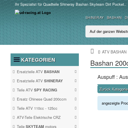
Ihr Spezialist für Quadteile Shineray Bashan Skyteam Dirt Pocket..
SHINERAY
BASHAN
D
ATV BASHAN
KATEGORIEN
Bashan 200c
Ersatzteile ATV
BASHAN
Auspuff : Aus
BASHAN 250CC BS250S11
Ersatzteile ATV
SHINERAY
SHINERAY 200STIIE UND
Zurück Kategori
Teile ATV
SPY RACING
STIIEB
ATV SPY350F3
Ersatz Chinese Quad 200ccm
angezeigte Pro
ERSATZ CHINESE QUAD
Teile ATV 110cc - 125cc
200CCM
TEILE ATV 110CC -
ATV SPY250F1
ATV-Teile Elektrische CRZ
SHINERAY 250 STXE
Antrieb
125CC
ATV-TEILE
Teile
SKYTEAM
motors
Auspuff