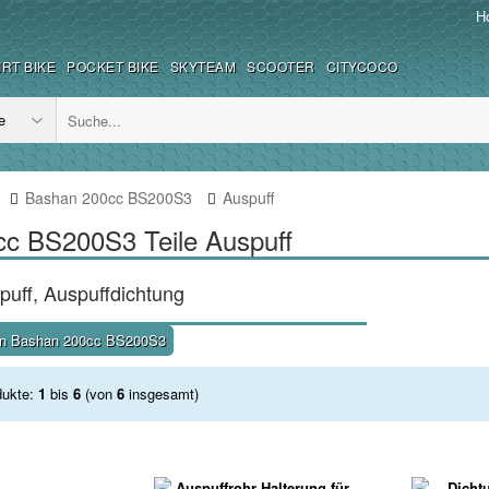
Ho
IRT BIKE
POCKET BIKE
SKYTEAM
SCOOTER
CITYCOCO
Bashan 200cc BS200S3
Auspuff
c BS200S3 Teile Auspuff
puff, Auspuffdichtung
en Bashan 200cc BS200S3
dukte:
1
bis
6
(von
6
insgesamt)