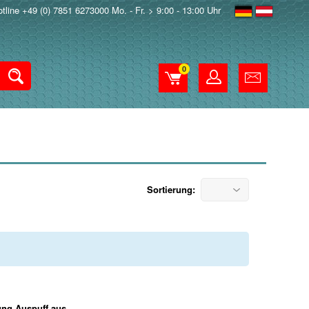
tline +49 (0) 7851 6273000 Mo. - Fr. > 9:00 - 13:00 Uhr
0
Sortierung: