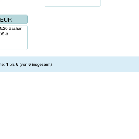
8EUR
20x20 Bashan
0S-3
kte:
1
bis
6
(von
6
insgesamt)