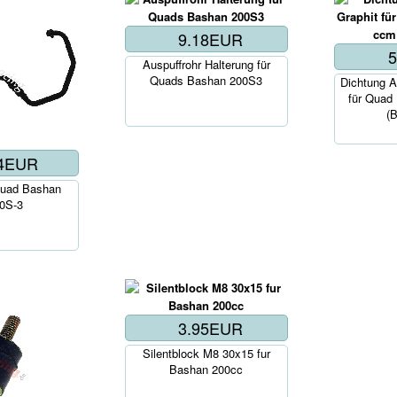
9.18EUR
Korb..
Auspuffrohr Halterung für
Kor
Quads Bashan 200S3
Dichtung A
für Quad
(
14EUR
Quad Bashan
0S-3
3.95EUR
Korb..
Silentblock M8 30x15 fur
Bashan 200cc